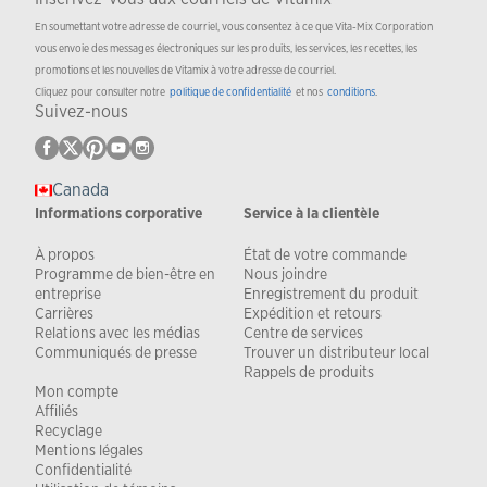
En soumettant votre adresse de courriel, vous consentez à ce que Vita-Mix Corporation
vous envoie des messages électroniques sur les produits, les services, les recettes, les
promotions et les nouvelles de Vitamix à votre adresse de courriel.
Cliquez pour consulter notre
politique de confidentialité
et nos
conditions
.
Suivez-nous
Canada
Informations corporative
Service à la clientèle
À propos
État de votre commande
Programme de bien-être en
Nous joindre
entreprise
Enregistrement du produit
Carrières
Expédition et retours
Relations avec les médias
Centre de services
Communiqués de presse
Trouver un distributeur local
Rappels de produits
Mon compte
Affiliés
Recyclage
Mentions légales
Confidentialité