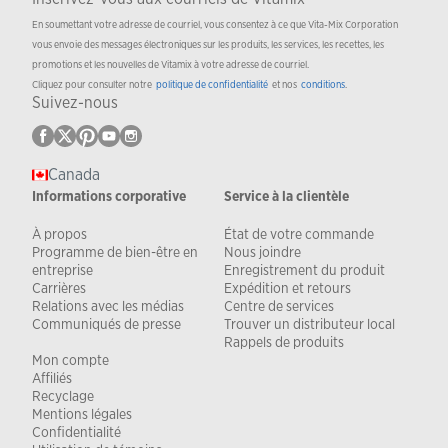
En soumettant votre adresse de courriel, vous consentez à ce que Vita-Mix Corporation
vous envoie des messages électroniques sur les produits, les services, les recettes, les
promotions et les nouvelles de Vitamix à votre adresse de courriel.
Cliquez pour consulter notre
politique de confidentialité
et nos
conditions
.
Suivez-nous
Canada
Informations corporative
Service à la clientèle
À propos
État de votre commande
Programme de bien-être en
Nous joindre
entreprise
Enregistrement du produit
Carrières
Expédition et retours
Relations avec les médias
Centre de services
Communiqués de presse
Trouver un distributeur local
Rappels de produits
Mon compte
Affiliés
Recyclage
Mentions légales
Confidentialité