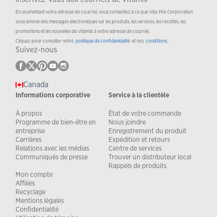
En soumettant votre adresse de courriel, vous consentez à ce que Vita-Mix Corporation
vous envoie des messages électroniques sur les produits, les services, les recettes, les
promotions et les nouvelles de Vitamix à votre adresse de courriel.
Cliquez pour consulter notre
politique de confidentialité
et nos
conditions
.
Suivez-nous
Canada
Informations corporative
Service à la clientèle
À propos
État de votre commande
Programme de bien-être en
Nous joindre
entreprise
Enregistrement du produit
Carrières
Expédition et retours
Relations avec les médias
Centre de services
Communiqués de presse
Trouver un distributeur local
Rappels de produits
Mon compte
Affiliés
Recyclage
Mentions légales
Confidentialité