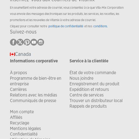
En soumettant votre adresse de courriel, vous consentez à ce que Vita-Mix Corporation
vous envoie des messages électroniques sur les produits, les services, les recettes, les
promotions et les nouvelles de Vitamix à votre adresse de courriel.
Cliquez pour consulter notre
politique de confidentialité
et nos
conditions
.
Suivez-nous
Canada
Informations corporative
Service à la clientèle
À propos
État de votre commande
Programme de bien-être en
Nous joindre
entreprise
Enregistrement du produit
Carrières
Expédition et retours
Relations avec les médias
Centre de services
Communiqués de presse
Trouver un distributeur local
Rappels de produits
Mon compte
Affiliés
Recyclage
Mentions légales
Confidentialité