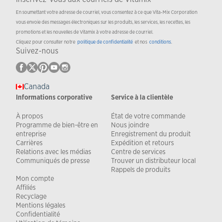
En soumettant votre adresse de courriel, vous consentez à ce que Vita-Mix Corporation
vous envoie des messages électroniques sur les produits, les services, les recettes, les
promotions et les nouvelles de Vitamix à votre adresse de courriel.
Cliquez pour consulter notre
politique de confidentialité
et nos
conditions
.
Suivez-nous
Canada
Informations corporative
Service à la clientèle
À propos
État de votre commande
Programme de bien-être en
Nous joindre
entreprise
Enregistrement du produit
Carrières
Expédition et retours
Relations avec les médias
Centre de services
Communiqués de presse
Trouver un distributeur local
Rappels de produits
Mon compte
Affiliés
Recyclage
Mentions légales
Confidentialité