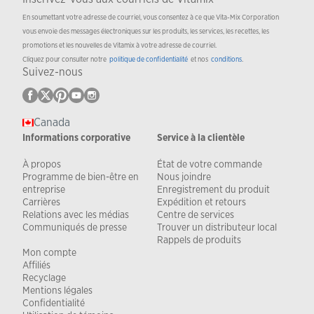
En soumettant votre adresse de courriel, vous consentez à ce que Vita-Mix Corporation
vous envoie des messages électroniques sur les produits, les services, les recettes, les
promotions et les nouvelles de Vitamix à votre adresse de courriel.
Cliquez pour consulter notre
politique de confidentialité
et nos
conditions
.
Suivez-nous
Canada
Informations corporative
Service à la clientèle
À propos
État de votre commande
Programme de bien-être en
Nous joindre
entreprise
Enregistrement du produit
Carrières
Expédition et retours
Relations avec les médias
Centre de services
Communiqués de presse
Trouver un distributeur local
Rappels de produits
Mon compte
Affiliés
Recyclage
Mentions légales
Confidentialité