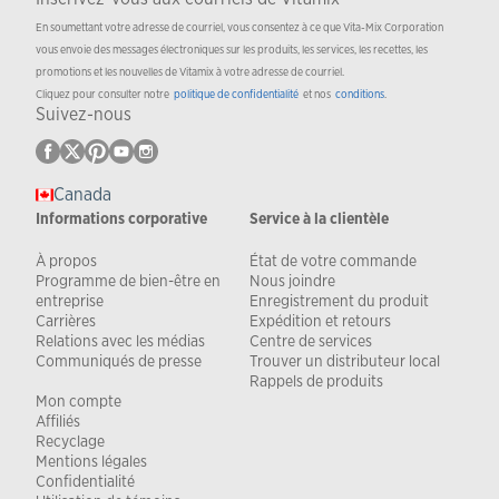
En soumettant votre adresse de courriel, vous consentez à ce que Vita-Mix Corporation
vous envoie des messages électroniques sur les produits, les services, les recettes, les
promotions et les nouvelles de Vitamix à votre adresse de courriel.
Cliquez pour consulter notre
politique de confidentialité
et nos
conditions
.
Suivez-nous
Canada
Informations corporative
Service à la clientèle
À propos
État de votre commande
Programme de bien-être en
Nous joindre
entreprise
Enregistrement du produit
Carrières
Expédition et retours
Relations avec les médias
Centre de services
Communiqués de presse
Trouver un distributeur local
Rappels de produits
Mon compte
Affiliés
Recyclage
Mentions légales
Confidentialité