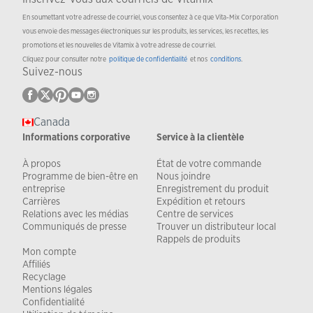
En soumettant votre adresse de courriel, vous consentez à ce que Vita-Mix Corporation
vous envoie des messages électroniques sur les produits, les services, les recettes, les
promotions et les nouvelles de Vitamix à votre adresse de courriel.
Cliquez pour consulter notre
politique de confidentialité
et nos
conditions
.
Suivez-nous
Canada
Informations corporative
Service à la clientèle
À propos
État de votre commande
Programme de bien-être en
Nous joindre
entreprise
Enregistrement du produit
Carrières
Expédition et retours
Relations avec les médias
Centre de services
Communiqués de presse
Trouver un distributeur local
Rappels de produits
Mon compte
Affiliés
Recyclage
Mentions légales
Confidentialité