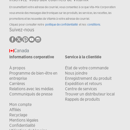
En soumettant votre adresse de courriel, vous consentez à ce que Vita-Mix Corporation
vous envoie des messages électroniques sur les produits, les services, les recettes, les
promotions et les nouvelles de Vitamix à votre adresse de courriel.
Cliquez pour consulter notre
politique de confidentialité
et nos
conditions
.
Suivez-nous
Canada
Informations corporative
Service à la clientèle
À propos
État de votre commande
Programme de bien-être en
Nous joindre
entreprise
Enregistrement du produit
Carrières
Expédition et retours
Relations avec les médias
Centre de services
Communiqués de presse
Trouver un distributeur local
Rappels de produits
Mon compte
Affiliés
Recyclage
Mentions légales
Confidentialité