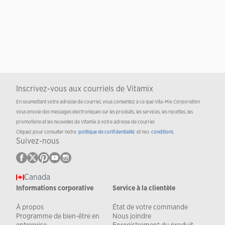
Inscrivez-vous aux courriels de Vitamix
En soumettant votre adresse de courriel, vous consentez à ce que Vita-Mix Corporation
vous envoie des messages électroniques sur les produits, les services, les recettes, les
promotions et les nouvelles de Vitamix à votre adresse de courriel.
Cliquez pour consulter notre
politique de confidentialité
et nos
conditions
.
Suivez-nous
Canada
Informations corporative
Service à la clientèle
À propos
État de votre commande
Programme de bien-être en
Nous joindre
entreprise
Enregistrement du produit