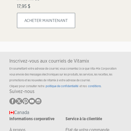
17,95 $
ACHETER MAINTENANT
Inscrivez-vous aux courriels de Vitamix
En soumettant votre adresse de courriel, vous consentez à ce que Vita-Mix Corporation
vous envoie des messages électroniques sur les produits, les services, les recettes, les
promotions et les nouvelles de Vitamix à votre adresse de courriel.
Cliquez pour consulter notre
politique de confidentialité
et nos
conditions
.
Suivez-nous
Canada
Informations corporative
Service à la clientèle
À propos
État de votre commande