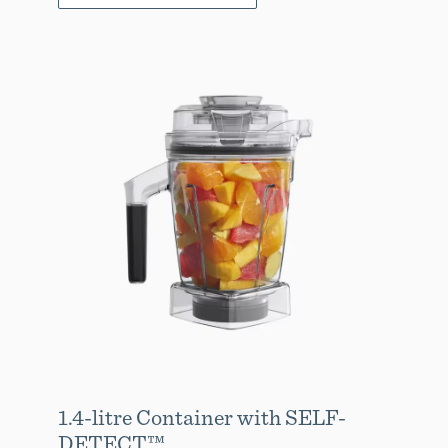
1.4-litre Container with SELF-
DETECT™