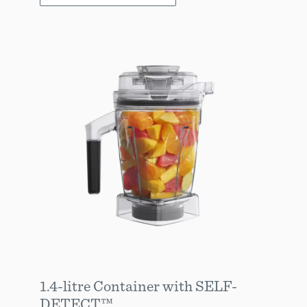
1.4-litre Container with SELF-
DETECT™