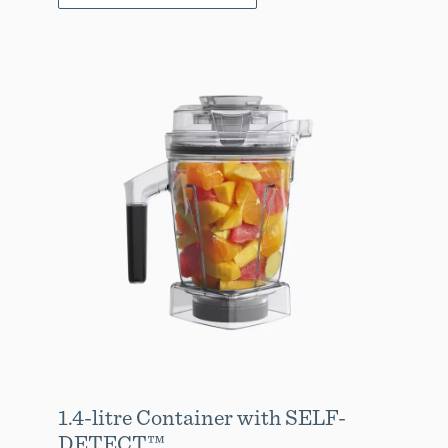
1.4-litre Container with SELF-
DETECT™