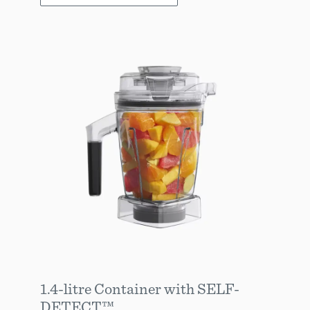
1.4-litre Container with SELF-
DETECT™