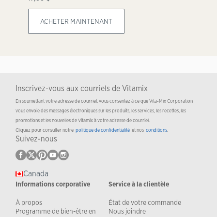
ACHETER MAINTENANT
Inscrivez-vous aux courriels de Vitamix
En soumettant votre adresse de courriel, vous consentez à ce que Vita-Mix Corporation
vous envoie des messages électroniques sur les produits, les services, les recettes, les
promotions et les nouvelles de Vitamix à votre adresse de courriel.
Cliquez pour consulter notre
politique de confidentialité
et nos
conditions
.
Suivez-nous
Canada
Informations corporative
Service à la clientèle
À propos
État de votre commande
Programme de bien-être en
Nous joindre