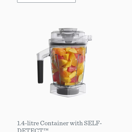
1.4-litre Container with SELF-
DETECT™