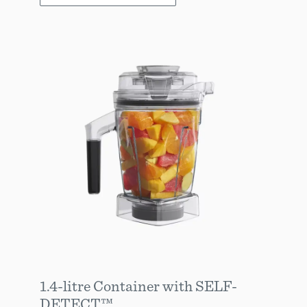
1.4-litre Container with SELF-
DETECT™