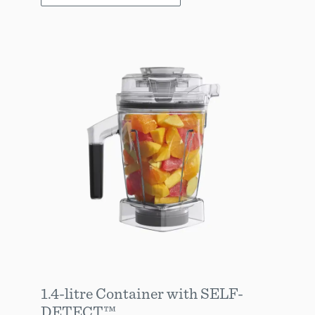
1.4-litre Container with SELF-
DETECT™