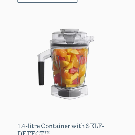
1.4-litre Container with SELF-
DETECT™