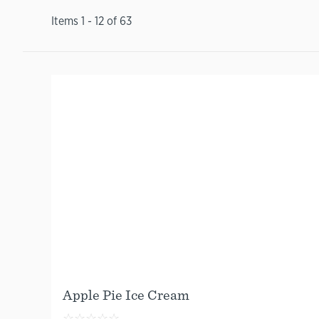
Items
1
-
12
of
63
Apple Pie Ice Cream
☆
☆
☆
☆
☆