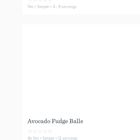
11m • Simple • 4 - 8 servings
Avocado Fudge Balls
☆
☆
☆
☆
☆
4h 11m • Simple • 12 servings