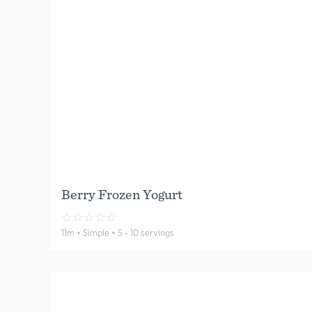
Berry Frozen Yogurt
☆
☆
☆
☆
☆
11m • Simple • 5 - 10 servings