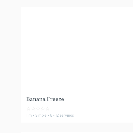
Banana Freeze
☆
☆
☆
☆
☆
11m • Simple • 8 - 12 servings