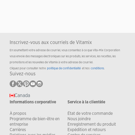
Inscrivez-vous aux courriels de Vitamix
En soumettant votre adresse de courriel, vous consentez à ce que Vita-Mix Corporation
vous envoie des messages électroniques sur les produits, les services, les recettes, les
promotions et les nouvelles de Vitamix à votre adresse de courriel.
Cliquez pour consulter notre
politique de confidentialité
et nos
conditions
.
Suivez-nous
Canada
Informations corporative
Service à la clientèle
À propos
État de votre commande
Programme de bien-être en
Nous joindre
entreprise
Enregistrement du produit
Carrières
Expédition et retours
Relations avec les médias
Centre de services