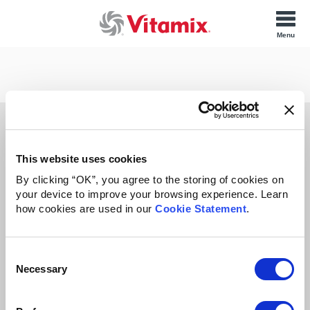
Síganos
Facebook
Twitter
Pinterest
YouTube
Instagram
This website uses cookies
México
By clicking “OK”, you agree to the storing of cookies on
your device to improve your browsing experience. Learn
how cookies are used in our
Cookie Statement
.
Información corporativa
Servicio al cliente
Sobre nosotros
Contacto
Consent
Centro de medios
Registro del producto
Necessary
Selection
Centro de servicio