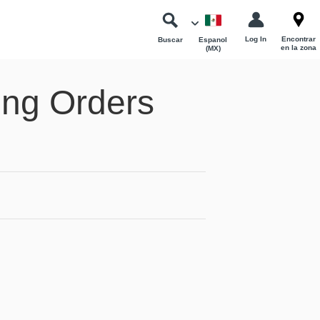
Log In
Encontrar
Buscar
Espanol
en la zona
(MX)
ing Orders