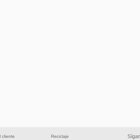
l cliente
Reciclaje
Síga