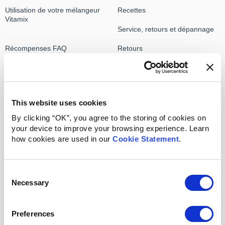
Utilisation de votre mélangeur
Recettes
Vitamix
Service, retours et dépannage
Récompenses FAQ
Retours
Technologie
Service/Réparations
Commandes
Soin & Entretien
This website uses cookies
Garantie/Enregistrement
Dépannage
By clicking “OK”, you agree to the storing of cookies on
Meilleures réponses
your device to improve your browsing experience. Learn
how cookies are used in our
Cookie Statement
.
S30
Service, retours et dépannage
Consent
Produits
à propos de Vitamix
Necessary
Selection
À propos des sites Web
FoodCycler
frauduleux
Preferences