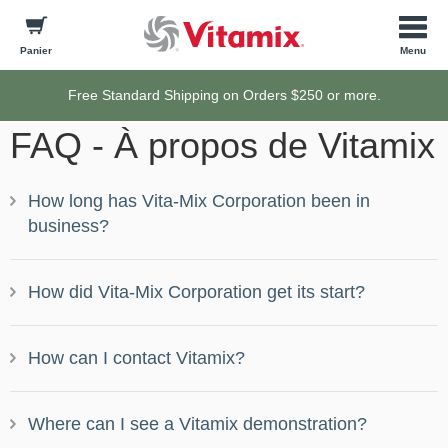
Panier
Free Standard Shipping on Orders $250 or more.
FAQ - À propos de Vitamix
How long has Vita-Mix Corporation been in
Ouvrir
business?
How did Vita-Mix Corporation get its start?
Ouvrir
How can I contact Vitamix?
Ouvrir
Where can I see a Vitamix demonstration?
Ouvrir